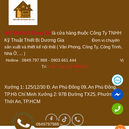
Nội Thất Gỗ Trang Trí
là cửa hàng thuộc Công Ty TNHH
Kỹ Thuật Thiết Bị Dương Gia
Đơn vị chuyên
sản xuất và thiết kế nội thất ( Văn Phòng, Công Ty, Công Trình,
Thêm ảnh đánh giá
Nhà Ở, ... )
Hotline : 0849.797.988 - 0903.661.444 Vị
Trí :
Nội Thất Gỗ TPHCM
Các định dạng ảnh được chấp nhận: jpg,png.
Name
*
Xưởng 1: 125/12/30 Đ. An Phú Đông 09, An Phú Đông,
TP.Hồ Chí Minh
Xưởng 2: 97B Đường TX25, Phường
Thới An, TP.HCM
Email
*
Lưu tên của tôi, email, và trang web trong trình duyệt này
0849797988
cho lần bình luận kế tiếp của tôi.