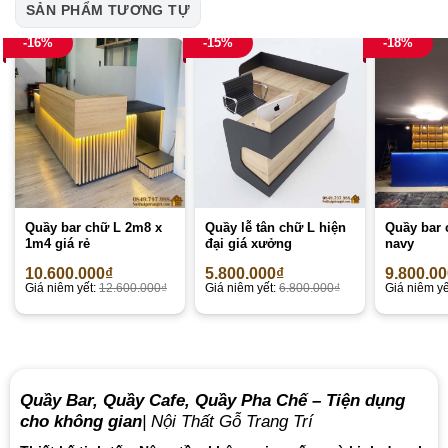
SẢN PHẨM TƯƠNG TỰ
-16%
-15%
-18%
Quầy bar chữ L 2m8 x
Quầy lễ tân chữ L hiện
Quầy bar 
1m4 giá rẻ
đại giá xưởng
navy
10.600.000
₫
5.800.000
₫
9.800.0
Giá niêm yết:
12.600.000
₫
Giá niêm yết:
6.800.000
₫
Giá niêm yế
Quầy Bar, Quầy Cafe, Quầy Pha Chế – Tiện dụng
cho không gian
| Nội Thất Gỗ Trang Trí