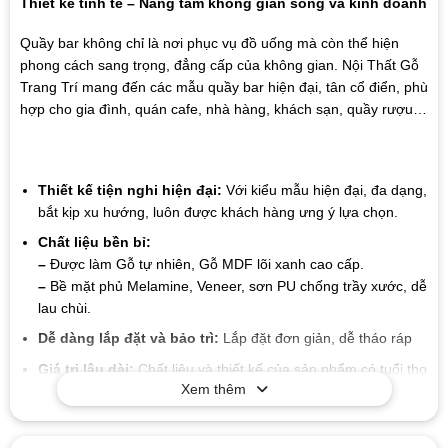
Thiết kế tinh tế – Nâng tầm không gian sống và kinh doanh
Quầy bar không chỉ là nơi phục vụ đồ uống mà còn thể hiện
phong cách sang trọng, đẳng cấp của không gian. Nội Thất Gỗ
Trang Trí mang đến các mẫu quầy bar hiện đại, tân cổ điển, phù
hợp cho gia đình, quán cafe, nhà hàng, khách sạn, quầy rượu…
Thiết kế tiện nghi hiện đại:
Với kiểu mẫu hiện đại, đa dạng,
bắt kịp xu hướng, luôn được khách hàng ưng ý lựa chọn.
Chất liệu bền bỉ:
–
Được làm Gỗ tự nhiên, Gỗ MDF lõi xanh cao cấp.
–
Bề mặt phủ Melamine, Veneer, sơn PU chống trầy xước, dễ
lau chùi.
Dễ dàng lắp đặt và bảo trì:
Lắp đặt đơn giản, dễ tháo ráp
Giá trị lâu dài:
Chất liệu và thiết kế của sản phẩm có tuổi thọ
Xem thêm
cao, giúp bạn tiết kiệm chi phí trong suốt quá trình sử dụng
mà không cần lo lắng về sự hao mòn hay hư hỏng.
Mẫu mã đa dạng
: Xưởng chúng tôi sản xuất đa dạng các