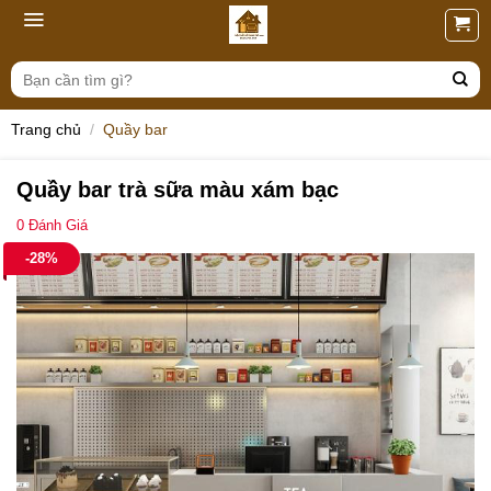
Skip
to
content
Tìm
kiếm:
Trang chủ
/
Quầy bar
Quầy bar trà sữa màu xám bạc
0
Đánh Giá
-28%