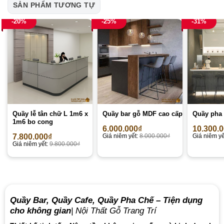
SẢN PHẨM TƯƠNG TỰ
-20%
-25%
-31%
Quầy lễ tân chữ L 1m6 x
Quầy bar gỗ MDF cao cấp
Quầy pha 
1m6 bo cong
6.000.000
₫
10.300.
7.800.000
₫
Giá niêm yết:
8.000.000
₫
Giá niêm yế
Giá niêm yết:
9.800.000
₫
Quầy Bar, Quầy Cafe, Quầy Pha Chế – Tiện dụng
cho không gian
| Nội Thất Gỗ Trang Trí