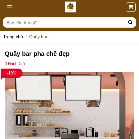
Skip
to
content
Tìm
kiếm:
Trang chủ
/
Quầy bar
Quầy bar pha chế đẹp
0
Đánh Giá
-19%