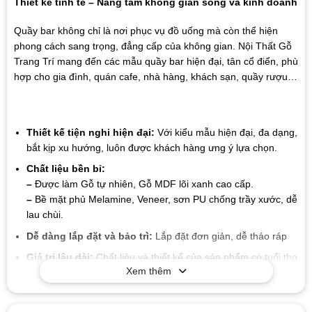
Thiết kế tinh tế – Nâng tầm không gian sống và kinh doanh
Quầy bar không chỉ là nơi phục vụ đồ uống mà còn thể hiện
phong cách sang trọng, đẳng cấp của không gian. Nội Thất Gỗ
Trang Trí mang đến các mẫu quầy bar hiện đại, tân cổ điển, phù
hợp cho gia đình, quán cafe, nhà hàng, khách sạn, quầy rượu…
Thiết kế tiện nghi hiện đại:
Với kiểu mẫu hiện đại, đa dạng,
bắt kịp xu hướng, luôn được khách hàng ưng ý lựa chọn.
Chất liệu bền bỉ:
–
Được làm Gỗ tự nhiên, Gỗ MDF lõi xanh cao cấp.
–
Bề mặt phủ Melamine, Veneer, sơn PU chống trầy xước, dễ
lau chùi.
Dễ dàng lắp đặt và bảo trì:
Lắp đặt đơn giản, dễ tháo ráp
Giá trị lâu dài:
Chất liệu và thiết kế của sản phẩm có tuổi thọ
Xem thêm
cao, giúp bạn tiết kiệm chi phí trong suốt quá trình sử dụng
mà không cần lo lắng về sự hao mòn hay hư hỏng.
Mẫu mã đa dạng
: Xưởng chúng tôi sản xuất đa dạng các