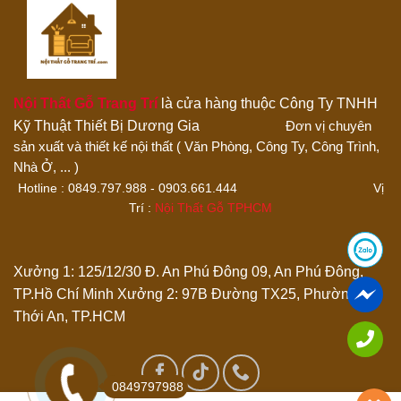
Nội Thất Gỗ Trang Trí
là cửa hàng thuộc Công Ty TNHH
Kỹ Thuật Thiết Bị Dương Gia
Đơn vị chuyên
sản xuất và thiết kế nội thất ( Văn Phòng, Công Ty, Công Trình,
Thêm ảnh đánh giá
Nhà Ở, ... )
Hotline : 0849.797.988 - 0903.661.444 Vị
Trí :
Nội Thất Gỗ TPHCM
Các định dạng ảnh được chấp nhận: jpg,png.
Name
*
Xưởng 1: 125/12/30 Đ. An Phú Đông 09, An Phú Đông,
TP.Hồ Chí Minh
Xưởng 2: 97B Đường TX25, Phường
Thới An, TP.HCM
Email
*
Lưu tên của tôi, email, và trang web trong trình duyệt này
0849797988