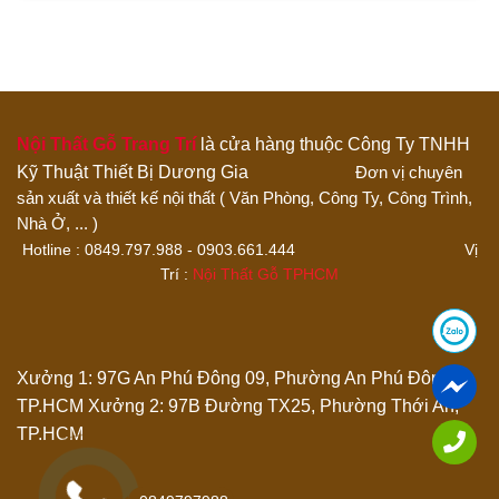
bày đang năng bền đẹp”
1 trên 5 sao
2 trên 5 sao
3 trên 5 sao
4 trên 5 sao
5 trên 5 sao
Đánh giá của bạn
Nội Thất Gỗ Trang Trí
là cửa hàng thuộc Công Ty TNHH
Kỹ Thuật Thiết Bị Dương Gia
Đơn vị chuyên
sản xuất và thiết kế nội thất ( Văn Phòng, Công Ty, Công Trình,
Nhà Ở, ... )
Hotline : 0849.797.988 - 0903.661.444 Vị
Trí :
Nội Thất Gỗ TPHCM
Thêm ảnh đánh giá
Xưởng 1: 97G An Phú Đông 09, Phường An Phú Đông,
TP.HCM
Xưởng 2: 97B Đường TX25, Phường Thới An,
Các định dạng ảnh được chấp nhận: jpg,png.
TP.HCM
Name
*