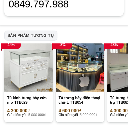
0849.797.988
SẢN PHẨM TƯƠNG TỰ
-14%
-8%
-28%
Tủ kính trưng bày cửa
Tủ trưng bày điện thoại
Tủ trưng 
mở TTB029
chữ L TTB054
trụ TTB08
4.300.000
₫
4.600.000
₫
4.300.0
Giá niêm yết:
5.000.000
₫
Giá niêm yết:
5.000.000
₫
Giá niêm yế