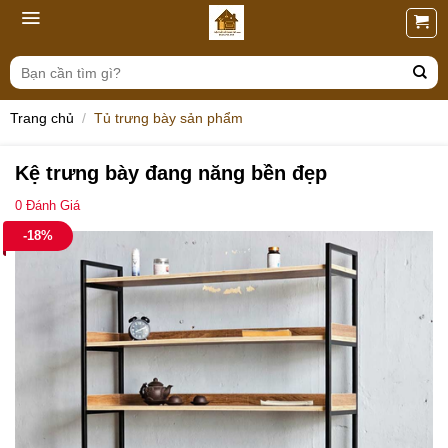
Skip
to
content
Tìm
kiếm:
Trang chủ
/
Tủ trưng bày sản phẩm
Kệ trưng bày đang năng bền đẹp
0
Đánh Giá
-18%