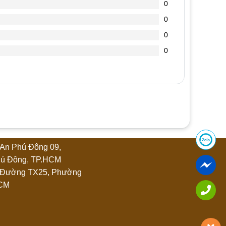
0
0
0
0
An Phú Đông 09,
ú Đông, TP.HCM
 Đường TX25, Phường
HCM