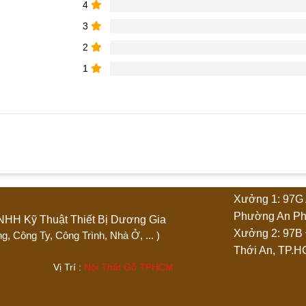
4
3
2
1
hẩm “Kệ Tivi Tối Giản – Gọn Gàng & Thanh Lịch”
Xưởng 1: 97G 
4 trên 5 sao
5 trên 5 sao
Phường An Ph
Ty TNHH Kỹ Thuật Thiết Bị Dương Gia
Xưởng 2: 97B
 Phòng, Công Ty, Công Trình, Nhà Ở, ... )
Thới An, TP.
.444 Vị Trí :
Nội Thất Gỗ TPHCM