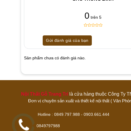
0
trên 5
0
5
0
out
Gửi đánh giá của bạn
of
based
on
customer
Sản phẩm chưa có đánh giá nào.
ratings
Hãy là người đánh giá đầu tiên cho sản p
1 trên 5 sao
2 trên 5 sao
3 trên 5 sao
Nội Thất Gỗ Trang Trí
là cửa hàng thuộc Công 
Đánh giá của bạn
Đơn vị chuyên sản xuất và thiết kế nội thất ( Văn
Hotline : 0849.797.988 - 0903.661
0849797988