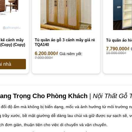
 kế cánh mây
Tủ quần áo gỗ 3 cánh mây giá rẻ
Tủ quần áo hi
(Copy) (Copy)
TQA140
7.790.000
₫
6.200.000
₫
10.000.000
₫
Giá niêm yết:
7.000.000
₫
ại nhà
Sang Trọng Cho Phòng Khách
|
Nội Thất Gỗ T
 đổi độ ẩm mà không bị biến dạng, mốc và ảnh hưởng từ môi trường n
trầy xước, bề mặt giường dễ dàng lau chùi và giữ được sự sạch sẽ, vẻ
ch đơn giản, thuận tiện cho việc di chuyển và vận chuyển.