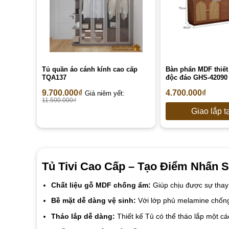
Tủ quần áo cánh kính cao cấp
Bàn phấn MDF thiết
TQA137
độc đáo GHS-42090 
9.700.000
₫
4.700.000
₫
Giá niêm yết:
11.500.000
₫
Giao lắp t
Tủ Tivi Cao Cấp – Tạo Điểm Nhấn 
Chất liệu gỗ MDF chống ẩm:
Giúp chịu được sự thay
Bề mặt dễ dàng vệ sinh:
Với lớp phủ melamine chống 
Tháo lắp dễ dàng:
Thiết kế Tủ có thể tháo lắp một cá