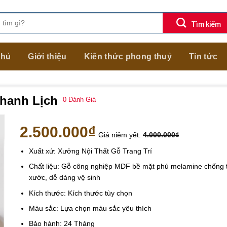
chủ
Giới thiệu
Kiến thức phong thuỷ
Tin tức
Thanh Lịch
0
Đánh Giá
2.500.000
₫
Giá niêm yết:
4.000.000
₫
Xuất xứ: Xưởng Nội Thất Gỗ Trang Trí
Chất liệu: Gỗ công nghiệp MDF bề mặt phủ melamine chống 
xước, dễ dàng vệ sinh
Kích thước: Kích thước tùy chọn
Màu sắc: Lựa chọn màu sắc yêu thích
Bảo hành: 24 Tháng