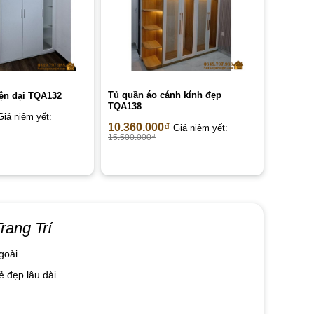
Tủ quần áo cánh kính đẹp
ện đại TQA132
TQA138
Giá niêm yết:
10.360.000
₫
Giá niêm yết:
15.500.000
₫
rang Trí
goài.
 đẹp lâu dài.