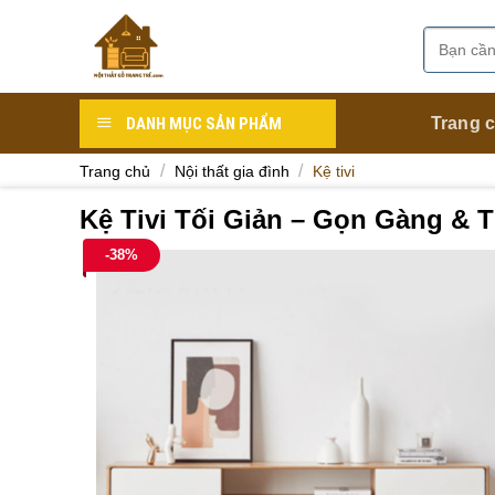
Skip
to
Tìm
Danh mục
content
kiếm:
DANH MỤC SẢN PHẨM
Trang 
/
/
Trang chủ
Nội thất gia đình
Kệ tivi
Kệ Tivi Tối Giản – Gọn Gàng & 
-38%