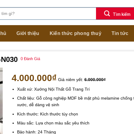
chủ
Giới thiệu
Kiến thức phong thuỷ
Tin tức
GN030
0
Đánh Giá
4.000.000
₫
Giá niêm yết:
6.000.000
₫
Xuất xứ: Xưởng Nội Thất Gỗ Trang Trí
Chất liệu: Gỗ công nghiệp MDF bề mặt phủ melamine chống 
xước, dễ dàng vệ sinh
Kích thước: Kích thước tùy chọn
Màu sắc: Lựa chọn màu sắc yêu thích
Bảo hành: 24 Tháng