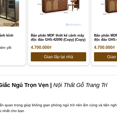
ánh kính
Bàn phấn MDF thiết kế cánh mây
Bàn phấn MDF
độc đáo GHS-42090 (Copy) (Copy)
độc đáo GHS-4
4.700.000
₫
4.700.000
₫
iêm yết:
Giao lắp tại nhà
Giao 
iấc Ngủ Trọn Vẹn |
Nội Thất Gỗ Trang Trí
ấn quan trọng giúp không gian phòng ngủ trở nên ấm cúng và tiện ngh
ái nhất cho bạn.