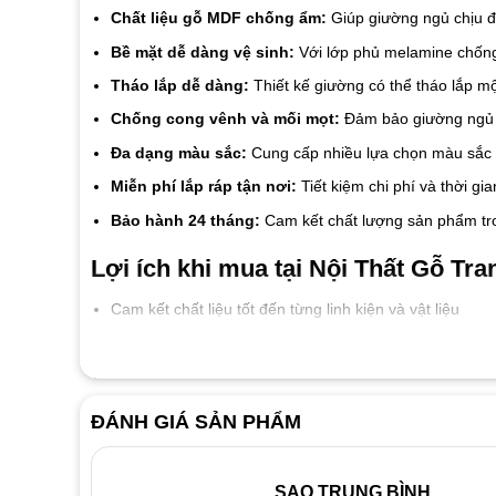
Chất liệu gỗ MDF chống ẩm:
Giúp giường ngủ chịu đ
Bề mặt dễ dàng vệ sinh:
Với lớp phủ melamine chống 
Tháo lắp dễ dàng:
Thiết kế giường có thể tháo lắp m
Chống cong vênh và mối mọt:
Đảm bảo giường ngủ g
Đa dạng màu sắc:
Cung cấp nhiều lựa chọn màu sắc p
Miễn phí lắp ráp tận nơi:
Tiết kiệm chi phí và thời gi
Bảo hành 24 tháng:
Cam kết chất lượng sản phẩm tro
Lợi ích khi mua tại Nội Thất Gỗ Tran
Cam kết chất liệu tốt đến từng linh kiện và vật liệu
Giá thành luôn tốt nhất thị trường
Đội ngũ nhân viên nhiệt tình thân thiện
Dịch vụ bảo hành 2 năm, bảo trì trọn đời
ĐÁNH GIÁ SẢN PHẨM
SAO TRUNG BÌNH