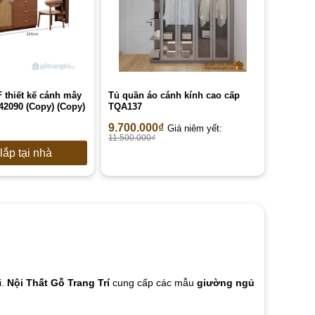
 thiết kế cánh mây
Tủ quần áo cánh kính cao cấp
2090 (Copy) (Copy)
TQA137
9.700.000
₫
Giá niêm yết:
11.500.000
₫
lắp tại nhà
i.
Nội Thất Gỗ Trang Trí
cung cấp các mẫu
giường ngủ