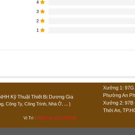
4
3
2
1
 phẩm “Giường ngủ cao cấp 1m4 x 2m GN030”
Xưởng 1: 97G 
4 trên 5 sao
5 trên 5 sao
Phường An Ph
Ty TNHH Kỹ Thuật Thiết Bị Dương Gia
Xưởng 2: 97B
 Phòng, Công Ty, Công Trình, Nhà Ở, ... )
Thới An, TP.
.444 Vị Trí :
Nội Thất Gỗ TPHCM