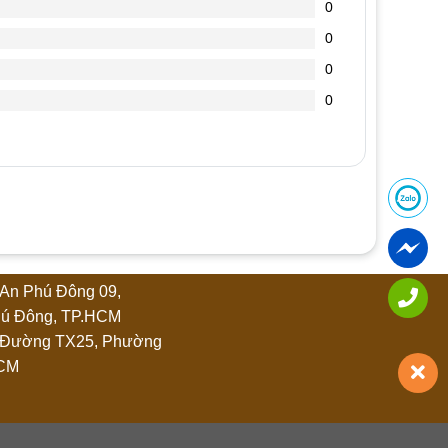
0
0
0
0
An Phú Đông 09,
ú Đông, TP.HCM
 Đường TX25, Phường
HCM