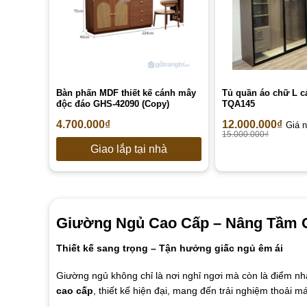
Bàn phấn MDF thiết kế cánh mây
Tủ quần áo chữ L c
độc đáo GHS-42090 (Copy)
TQA145
4.700.000
₫
12.000.000
₫
Giá n
15.000.000
₫
Giao lắp tại nhà
Giường Ngủ Cao Cấp – Nâng Tầm G
Thiết kế sang trọng – Tận hưởng giấc ngủ êm ái
Giường ngủ không chỉ là nơi nghỉ ngơi mà còn là điểm nh
cao cấp
, thiết kế hiện đại, mang đến trải nghiệm thoải m