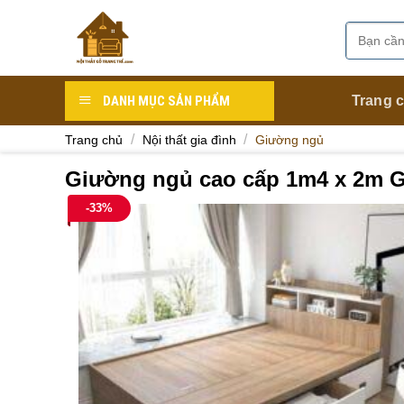
Skip
to
Tìm
Danh mục
content
kiếm:
DANH MỤC SẢN PHẨM
Trang 
/
/
Trang chủ
Nội thất gia đình
Giường ngủ
Giường ngủ cao cấp 1m4 x 2m 
-33%