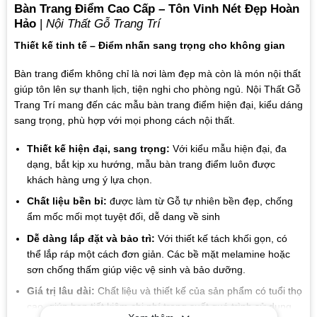
Bàn Trang Điểm Cao Cấp – Tôn Vinh Nét Đẹp Hoàn
Hảo
|
Nội Thất Gỗ Trang Trí
Thiết kế tinh tế – Điểm nhấn sang trọng cho không gian
Bàn trang điểm không chỉ là nơi làm đẹp mà còn là món nội thất
giúp tôn lên sự thanh lịch, tiện nghi cho phòng ngủ. Nội Thất Gỗ
Trang Trí mang đến các mẫu bàn trang điểm hiện đại, kiểu dáng
sang trọng, phù hợp với mọi phong cách nội thất.
Thiết kế hiện đại, sang trọng:
Với kiểu mẫu hiện đại, đa
dạng, bắt kịp xu hướng, mẫu bàn trang điểm luôn được
khách hàng ưng ý lựa chọn.
Chất liệu bền bỉ:
được làm từ Gỗ tự nhiên bền đẹp, chống
ẩm mốc mối mọt tuyệt đối, dễ dang về sinh
Dễ dàng lắp đặt và bảo trì:
Với thiết kế tách khối gọn, có
thể lắp ráp một cách đơn giản. Các bề mặt melamine hoặc
sơn chống thấm giúp việc vệ sinh và bảo dưỡng.
Giá trị lâu dài:
Chất liệu và thiết kế của sản phẩm có tuổi thọ
cao, giúp bạn tiết kiệm chi phí trong suốt quá trình sử dụng