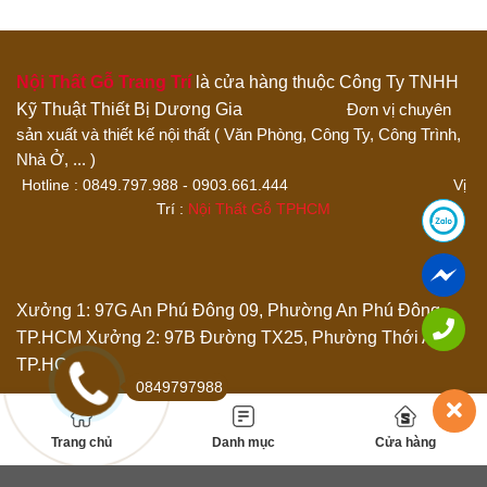
4 trên 5 sao
5 trên 5 sao
Đánh giá của bạn
Nội Thất Gỗ Trang Trí
là cửa hàng thuộc Công Ty TNHH
Kỹ Thuật Thiết Bị Dương Gia
Đơn vị chuyên
sản xuất và thiết kế nội thất ( Văn Phòng, Công Ty, Công Trình,
Nhà Ở, ... )
Hotline : 0849.797.988 - 0903.661.444 Vị
Trí :
Nội Thất Gỗ TPHCM
Thêm ảnh đánh giá
Xưởng 1: 97G An Phú Đông 09, Phường An Phú Đông,
TP.HCM
Xưởng 2: 97B Đường TX25, Phường Thới An,
Các định dạng ảnh được chấp nhận: jpg,png.
TP.HCM
Name
*
0849797988
Trang chủ
Danh mục
Cửa hàng
Email
*