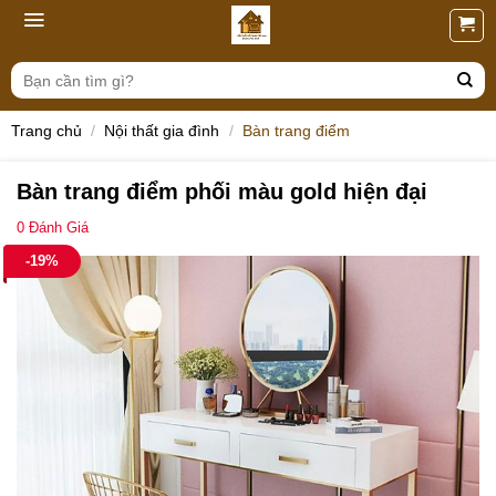
Skip
to
content
Tìm
kiếm:
Trang chủ
/
Nội thất gia đình
/
Bàn trang điểm
Bàn trang điểm phối màu gold hiện đại
0
Đánh Giá
-19%