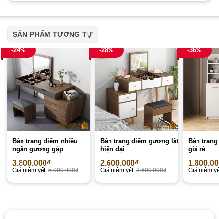
SẢN PHẨM TƯƠNG TỰ
-24%
-28%
-36%
Bàn trang điểm nhiều
Bàn trang điểm gương lật
Bàn trang
ngăn gương gập
hiện đại
giá rẻ
3.800.000
₫
2.600.000
₫
1.800.0
Giá niêm yết:
5.000.000
₫
Giá niêm yết:
3.600.000
₫
Giá niêm yế