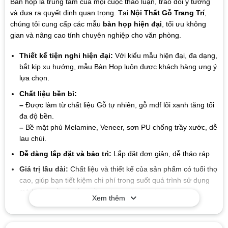
Bàn họp là trung tâm của mọi cuộc thảo luận, trao đổi ý tưởng
và đưa ra quyết định quan trọng. Tại
Nội Thất Gỗ Trang Trí
,
chúng tôi cung cấp các mẫu
bàn họp hiện đại
, tối ưu không
gian và nâng cao tính chuyên nghiệp cho văn phòng.
Thiết kế tiện nghi hiện đại:
Với kiểu mẫu hiện đại, đa dạng,
bắt kịp xu hướng, mẫu Bàn Họp luôn được khách hàng ưng ý
lựa chọn.
Chất liệu bền bỉ:
–
Được làm từ chất liệu Gỗ tự nhiên, gỗ mdf lõi xanh tăng tối
đa độ bền.
–
Bề mặt phủ Melamine, Veneer, sơn PU chống trầy xước, dễ
lau chùi.
Dễ dàng lắp đặt và bảo trì:
Lắp đặt đơn giản, dễ tháo ráp
Giá trị lâu dài:
Chất liệu và thiết kế của sản phẩm có tuổi thọ
cao, giúp bạn tiết kiệm chi phí trong suốt quá trình sử dụng
mà không cần lo lắng về sự hao mòn hay hư hỏng.
Xem thêm
Mẫu mã đa dạng
: Xưởng chúng tôi sản xuất đa dạng các
kiểu mẫu để phù hợp với từng nhu cầu của quý khách.