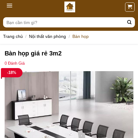
Skip
to
content
Tìm
kiếm:
Trang chủ
/
Nội thất văn phòng
/
Bàn họp
Bàn họp giá rẻ 3m2
0
Đánh Giá
-18%