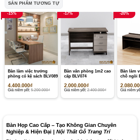
SẢN PHẨM TƯƠNG TỰ
-15%
-17%
-20%
Bàn làm việc trưởng
Bàn văn phòng 1m2 cao
Bàn làm v
phòng có kệ sách BLV089
cấp BLV074
chỗ ngồi 
4.400.000
₫
2.000.000
₫
2.080.0
Giá niêm yết:
5.200.000
₫
Giá niêm yết:
2.400.000
₫
Giá niêm yế
Bàn Họp Cao Cấp – Tạo Không Gian Chuyên
Nghiệp & Hiện Đại |
Nội Thất Gỗ Trang Trí