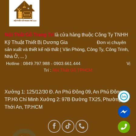
Nội Thất Gỗ Trang Trí
là cửa hàng thuộc Công Ty TNHH
Kỹ Thuật Thiết Bị Dương Gia
Đơn vị chuyên
sản xuất và thiết kế nội thất ( Văn Phòng, Công Ty, Công Trình,
Thêm ảnh đánh giá
Nhà Ở, ... )
Hotline : 0849.797.988 - 0903.661.444 Vị
Trí :
Nội Thất Gỗ TPHCM
Các định dạng ảnh được chấp nhận: jpg,png.
Name
*
Xưởng 1: 125/12/30 Đ. An Phú Đông 09, An Phú Đông,
TP.Hồ Chí Minh
Xưởng 2: 97B Đường TX25, Phường
Thới An, TP.HCM
Email
*
Lưu tên của tôi, email, và trang web trong trình duyệt này
cho lần bình luận kế tiếp của tôi.